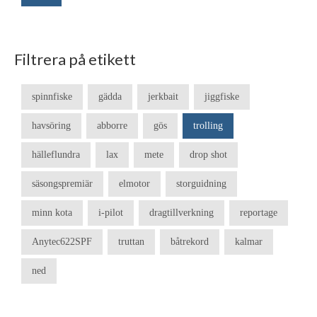
Filtrera på etikett
spinnfiske
gädda
jerkbait
jiggfiske
havsöring
abborre
gös
trolling
hälleflundra
lax
mete
drop shot
säsongspremiär
elmotor
storguidning
minn kota
i-pilot
dragtillverkning
reportage
Anytec622SPF
truttan
båtrekord
kalmar
ned