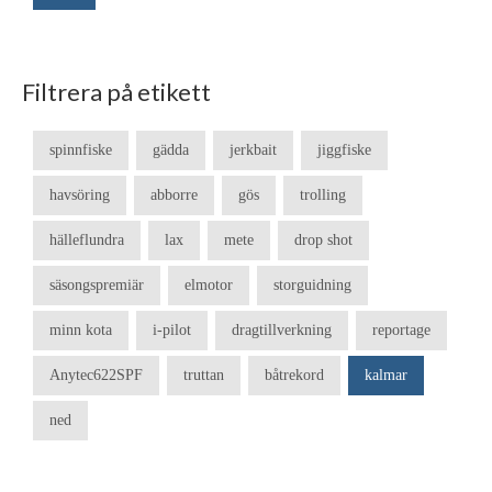
Filtrera på etikett
spinnfiske
gädda
jerkbait
jiggfiske
havsöring
abborre
gös
trolling
hälleflundra
lax
mete
drop shot
säsongspremiär
elmotor
storguidning
minn kota
i-pilot
dragtillverkning
reportage
Anytec622SPF
truttan
båtrekord
kalmar
ned