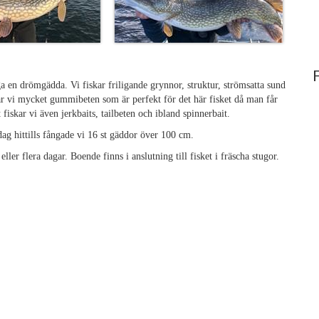
ga en drömgädda. Vi fiskar friligande grynnor, struktur, strömsatta sund
skar vi mycket gummibeten som är perfekt för det här fisket då man får
fiskar vi även jerkbaits, tailbeten och ibland spinnerbait.
 dag hittills fångade vi 16 st gäddor över 100 cm.
ller flera dagar. Boende finns i anslutning till fisket i fräscha stugor.