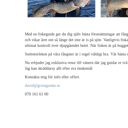
Med en fiskeguide ger du dig själv bästa förutsättningar att fån
och vikar året om så länge det inte är is på sjön. Vanligtvis fi
ultimat kontroll över djupgåendet betet. När fisken är på hugget 
Snittstorleken på våra fångster är i regel väldigt bra. Vår bästa
Nu erbjuder jag exklusiva resor till vänern där jag guidar er två e
Jag kan skräddarsy allt efter era önskemål.
Kontakta mig för info eller offert.
david@grossguidar.se
070 161 61 00