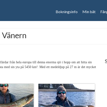
Bokningsinfo
Min båt
Fån
å Vänern
lfärdar från hela europa till denna enorma sjö i hopp om att hitta sin
rsta med sin yta på 5450
km². Med ett medeldjup på 27 m är det mycket