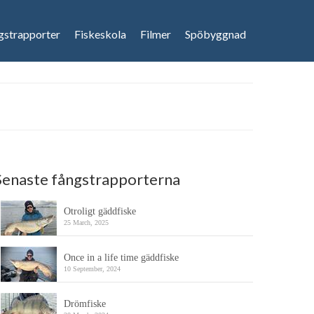
gstrapporter
Fiskeskola
Filmer
Spöbyggnad
Senaste fångstrapporterna
Otroligt gäddfiske
25 March, 2025
Once in a life time gäddfiske
10 September, 2024
Drömfiske