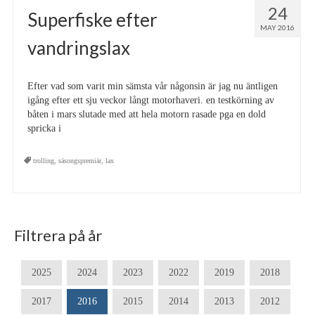
24
Superfiske efter
MAY 2016
vandringslax
Efter vad som varit min sämsta vår någonsin är jag nu äntligen
igång efter ett sju veckor långt motorhaveri. en testkörning av
båten i mars slutade med att hela motorn rasade pga en dold
spricka i
trolling
,
säsongspremiär
,
lax
Filtrera på år
2025
2024
2023
2022
2019
2018
2017
2016
2015
2014
2013
2012