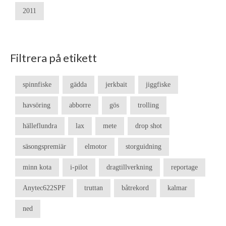
2011
Filtrera på etikett
spinnfiske
gädda
jerkbait
jiggfiske
havsöring
abborre
gös
trolling
hälleflundra
lax
mete
drop shot
säsongspremiär
elmotor
storguidning
minn kota
i-pilot
dragtillverkning
reportage
Anytec622SPF
truttan
båtrekord
kalmar
ned