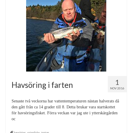
1
Havsöring i farten
NOV 2016
Senaste två veckorna har vattentemperaturen nästan halverats då
den gått från ca 14 grader till 8. Detta brukar vara startskottet
för havsöringsfisket. Förra veckan var jag ute i ytterskärgården
oc
havsöring
,
spinnfiske
,
truttan