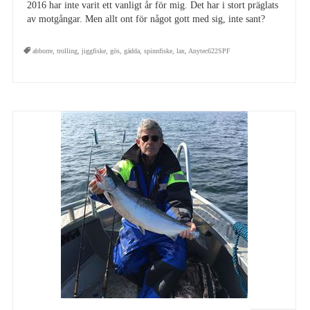
2016 har inte varit ett vanligt år för mig. Det har i stort präglats
av motgångar. Men allt ont för något gott med sig, inte sant?
abborre
,
trolling
,
jiggfiske
,
gös
,
gädda
,
spinnfiske
,
lax
,
Anytec622SPF