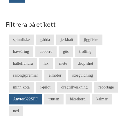
Filtrera på etikett
spinnfiske
gädda
jerkbait
jiggfiske
havsöring
abborre
gös
trolling
hälleflundra
lax
mete
drop shot
säsongspremiär
elmotor
storguidning
minn kota
i-pilot
dragtillverkning
reportage
Anytec622SPF
truttan
båtrekord
kalmar
ned