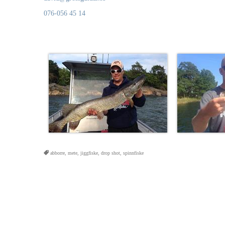
076-056 45 14
abborre
,
mete
,
jiggfiske
,
drop shot
,
spinnfiske