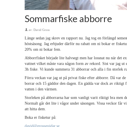
Sommarfiske abborre
av:
David Gross
Länge sedan jag skrev en rapport nu. Jag tog en förlängd semeste
höstsäsong. Jag erbjuder därför nu rabatt om ni bokar er fiske
20% om ni bokar fem.
Abborrfisket började lite halvsegt men har lossnat nu när det e
vattnet vilket måste vara någon form av rekord. Sist var jag ut
3h fiske. Vi kunde summera 31 abborrar och alla i fin storlek r
Förra veckan var jag ut på privat fiske efter abborre. Då var d
borrar och 15 gäddor den dagen. En gädda var dock av riktigt fin
vatten i den värmen.
Storleken på abborrarna har som vanligt varit riktigt bra men de 
Normalt går det lite i vågor under säsongen. Vissa veckor får vi 
att hitta dem.
Boka er fisketur på:
david@grossguidar.se