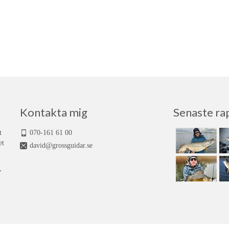
Kontakta mig
Senaste ra
t
070-161 61 00
et
david@grossguidar.se
,