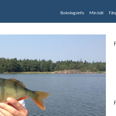
Bokningsinfo
Min båt
Fån
F