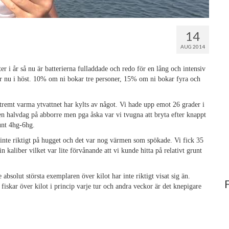
14
AUG 2014
r i år så nu är batterierna fulladdade och redo för en lång och intensiv
tur nu i höst. 10% om ni bokar tre personer, 15% om ni bokar fyra och
xtremt varma ytvattnet har kylts av något. Vi hade upp emot 26 grader i
 en halvdag på abborre men pga åska var vi tvugna att bryta efter knappt
unt 4hg-6hg.
e inte riktigt på hugget och det var nog värmen som spökade. Vi fick 35
 kaliber vilket var lite förvånande att vi kunde hitta på relativt grunt
absolut största exemplaren över kilot har inte riktigt visat sig än.
fiskar över kilot i princip varje tur och andra veckor är det knepigare