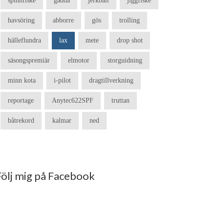
spinnfiske
gädda
jerkbait
jiggfiske
havsöring
abborre
gös
trolling
hälleflundra
lax
mete
drop shot
säsongspremiär
elmotor
storguidning
minn kota
i-pilot
dragtillverkning
reportage
Anytec622SPF
truttan
båtrekord
kalmar
ned
Följ mig på Facebook