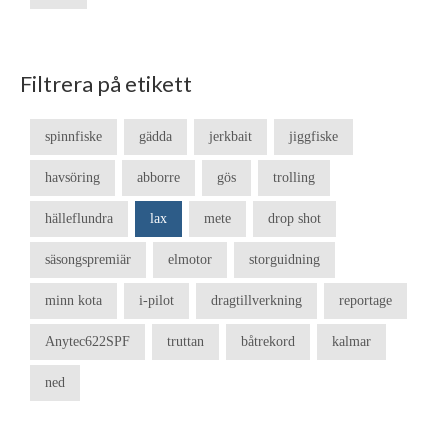
Filtrera på etikett
spinnfiske
gädda
jerkbait
jiggfiske
havsöring
abborre
gös
trolling
hälleflundra
lax
mete
drop shot
säsongspremiär
elmotor
storguidning
minn kota
i-pilot
dragtillverkning
reportage
Anytec622SPF
truttan
båtrekord
kalmar
ned