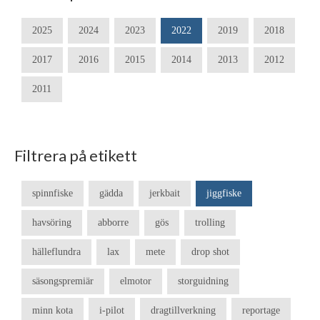
2025
2024
2023
2022
2019
2018
2017
2016
2015
2014
2013
2012
2011
Filtrera på etikett
spinnfiske
gädda
jerkbait
jiggfiske
havsöring
abborre
gös
trolling
hälleflundra
lax
mete
drop shot
säsongspremiär
elmotor
storguidning
minn kota
i-pilot
dragtillverkning
reportage