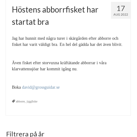
17
Höstens abborrfisket har
AUG 2022
startat bra
Jag har hunnit med några turer i skärgården efter abborre och
fisket har varit väldigt bra. En hel del gädda har det även blivit.
Även fisket efter storvuxna kräftätande abborrar i våra
klarvattenssjöar har kommit igång nu.
Boka
david@grossguidar.se
abborre
,
jiggfiske
Filtrera på år