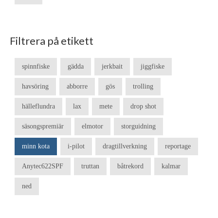
Filtrera på etikett
spinnfiske
gädda
jerkbait
jiggfiske
havsöring
abborre
gös
trolling
hälleflundra
lax
mete
drop shot
säsongspremiär
elmotor
storguidning
minn kota
i-pilot
dragtillverkning
reportage
Anytec622SPF
truttan
båtrekord
kalmar
ned